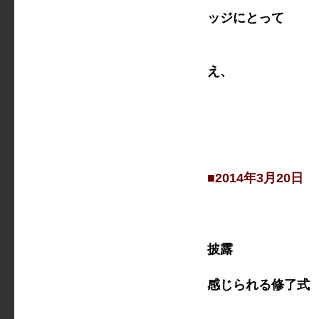
ッジにとって
また新たな
この春から
え、
「ピア・
どちらもま
興味のある
■2014年3月20
全員で群
合唱「君は愛
披露
お互いの息
感じられる修了式