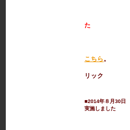
た
今回は、ヘ
ブリーフ
こちら
。
日程等は左
リック
■2014年８月3
実施しました
8月30日(
会場 栃木
「ふれあい