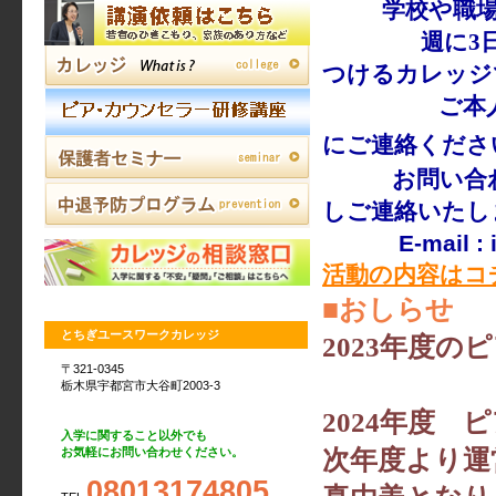
学校や職
週に3日通い
つけるカレッジ
ご本人、家族
にご連絡くださ
お問い合わせは
しご連絡いたし
E-mail : inf
活動の内容はコ
■おしらせ
とちぎユースワークカレッジ
2023年度
〒321-0345
栃木県宇都宮市大谷町2003-3
2024年度
入学に関すること以外でも
次年度より運
お気軽にお問い合わせください。
08013174805