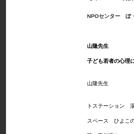
NPOセンター ぽ
参加
対象
山隆先生
「不
子ども若者の心理
パネ
（ア
山隆先生
（
と
トステーション 
高
スペース ひよこ
KT