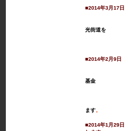
■2014年3月1
宇都宮ー日
光街道を
進み、18
メンバー
■2014年2月9
「小さなゆ
基金
の最終プレ
選考の結果
若者たちの
ます
。
■2014年1月2